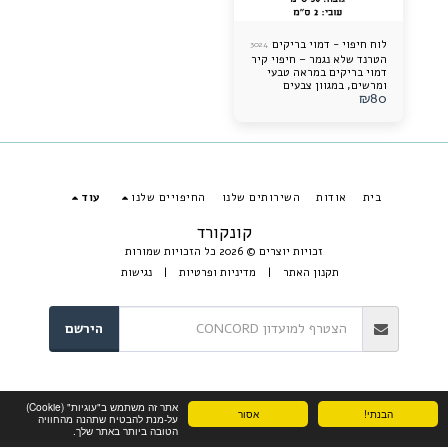
לוח חיפוי - דמוי בריקים
3024
הטרנד שלא נגמר – חיפוי קיר
דמוי בריקים במראה טבעי
ומרשים, במגוון צבעים
₪
80
וגוונים שילכדו את העין
וישדרגו כל חלל, בפנים
ובחוץ. עמיד, מבודד, קל
משקל – ומוכן לשדרוג הבא
של הבית שלכם!
בית
אודות
השירותים שלנו
החיפויים שלנו
עוד
קונקורד
זכויות יוצרים © 2026 כל הזכויות שמורות
תקנון האתר
|
מדיניות ופרטיות
|
נגישות
הירשם
אתר זה משתמש ב"עוגיות" (Cookie)
הבנתי!
אסור
על-מנת להבטיח שתהנה מהחוויה
הטובה ביותר באתר שלך.