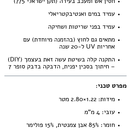
חסין אש ומעכב בעירה (תקן ישראלי 775)
עמיד במים ואנטיבקטריאלי
עמיד בפני שריטות ושחיקה
מתאים גם לחוץ (בהזמנה מיוחדת) עם
אחריות UV ל-20 שנה
התקנה קלה בשיטת עשה זאת בעצמך (DIY)
– חיתוך בסכין יפנית, הדבקה בדבק סופר 7
מפרט טכני:
מידות: 1.22×2.80 מטר
עובי: 4 מ"מ
חומר: 85% אבן צמנטית, 15% פולימר