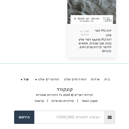
לוח PU דמוי
דגם C5 -
סלע
BLACK
לוח PU מוקצף דמוי סלע
בגוון אבן טבעית, מתאים
לחיפוי קירות פנים וחוץ,
₪
120
עמיד, קל, מרשים במיוחד,
ומדמה סלע אמיתי בצורה
מדויקת.
בית
אודות
השירותים שלנו
החיפויים שלנו
עוד
קונקורד
זכויות יוצרים © 2026 כל הזכויות שמורות
תקנון האתר
|
מדיניות ופרטיות
|
נגישות
הירשם