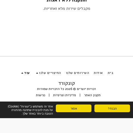
מקבלים שירות מלא ואחריות.
בית
אודות
השירותים שלנו
החיפויים שלנו
עוד
קונקורד
זכויות יוצרים © 2026 כל הזכויות שמורות
תקנון האתר
|
מדיניות ופרטיות
|
נגישות
אתר זה משתמש ב"עוגיות" (Cookie)
הבנתי!
אסור
על-מנת להבטיח שתהנה מהחוויה
הירשם
הטובה ביותר באתר שלך.