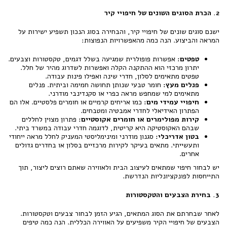
2. הכרת הסוגים השונים של חיפויי קיר
ישנם סוגים שונים של חיפויי קיר, והבחירה בסוג הנכון תשפיע ישירות על
המראה והביצוע. הנה כמה מהאפשרויות הנפוצות:
טפטים:
אפשרות פופולרית שמגיעה בשלל דגמים, טקסטורות וצבעים.
יתרון מרכזי הוא ההתקנה הקלה ואפשרות לשדרוג מהיר של חלל.
טפטים מתאימים לסלון, חדרי שינה ואפילו פינות עבודה.
פנלים מעץ:
חומר טבעי שנותן תחושה חמימה וביתית. פנלים
מתאימים למי שמחפש מראה כפרי או סקנדינבי מודרני.
חיפויי עמידי מים:
כמו אריחים קרמיים או חומרים פלסטיים. אלו הם
הפתרון האידיאלי לחדרי אמבטיה ומטבחים.
קירות מפולימרים או חומרים אקוסטיים:
פתרון מצוין לחללים
שבהם האקוסטיקה היא קריטית, לדוגמה חדרי עבודה במשרד ביתי.
בטון אדריכלי:
סגנון מודרני ומינימליסטי המעניק לחלל מראה ייחודי
ותעשייתי. מתאים בעיקר לקירות מרכזיים בסלון או בחדרים גדולים
אחרים.
יש לבחור חיפוי שמתאים לעיצוב הבית ולאווירה שאתם רוצים ליצור, תוך
התייחסות לפונקציונליות הנדרשת.
3. בחירת הצבעים והטקסטורות
לאחר שבחרתם את הסוג המתאים, הגיע הזמן לבחור צבעים וטקסטורות.
הצבעים של חיפויי הקיר משפיעים על האווירה הכללית. הנה כמה טיפים