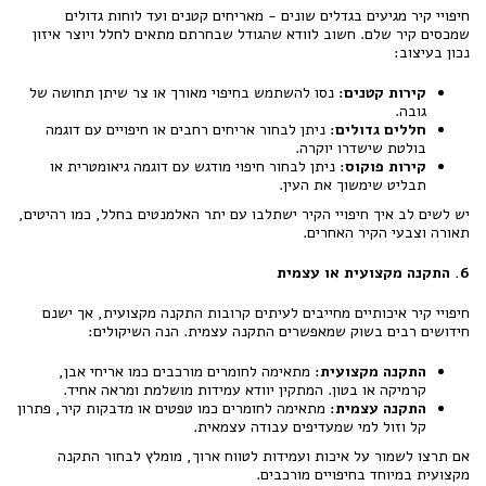
חיפויי קיר מגיעים בגדלים שונים - מאריחים קטנים ועד לוחות גדולים
שמכסים קיר שלם. חשוב לוודא שהגודל שבחרתם מתאים לחלל ויוצר איזון
נכון בעיצוב:
קירות קטנים:
נסו להשתמש בחיפוי מאורך או צר שיתן תחושה של
גובה.
חללים גדולים:
ניתן לבחור אריחים רחבים או חיפויים עם דוגמה
בולטת שישדרו יוקרה.
קירות פוקוס:
ניתן לבחור חיפוי מודגש עם דוגמה גיאומטרית או
תבליט שימשוך את העין.
יש לשים לב איך חיפויי הקיר ישתלבו עם יתר האלמנטים בחלל, כמו רהיטים,
תאורה וצבעי הקיר האחרים.
6. התקנה מקצועית או עצמית
חיפויי קיר איכותיים מחייבים לעיתים קרובות התקנה מקצועית, אך ישנם
חידושים רבים בשוק שמאפשרים התקנה עצמית. הנה השיקולים:
התקנה מקצועית:
מתאימה לחומרים מורכבים כמו אריחי אבן,
קרמיקה או בטון. המתקין יוודא עמידות מושלמת ומראה אחיד.
התקנה עצמית:
מתאימה לחומרים כמו טפטים או מדבקות קיר, פתרון
קל וזול למי שמעדיפים עבודה עצמאית.
אם תרצו לשמור על איכות ועמידות לטווח ארוך, מומלץ לבחור התקנה
מקצועית במיוחד בחיפויים מורכבים.