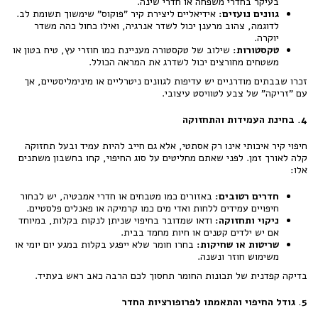
בעיקר בחדרי משפחה או חדרי שינה.
גוונים נועזים:
אידיאליים ליצירת קיר "פוקוס" שימשוך תשומת לב.
לדוגמה, צהוב מרענן יכול לשדר אנרגיה, ואילו כחול כהה משדר
יוקרה.
טקסטורות:
שילוב של טקסטורה מעניינת כמו חוזרי עץ, טיח בטון או
משטחים מחורצים יכול לשדרג את המראה הכולל.
זכרו שבבתים מודרניים יש עדיפות לגוונים ניטרליים או מינימליסטיים, אך
עם "זריקה" של צבע לטוויסט עיצובי.
4. בחינת העמידות והתחזוקה
חיפוי קיר איכותי אינו רק אסת
טי, אלא גם חייב להיות עמיד ובעל תחזוקה
קלה לאורך זמן. לפני שאתם מחליטים על סוג החיפוי, קחו בחשבון משתנים
אלו:
חדרים רטובים:
באזורים כמו מטבחים או חדרי אמבטיה, יש לבחור
חיפויים עמידים ללחות ואדי מים כמו קרמיקה או פאנלים פלסטיים.
ניקוי ותחזוקה:
ודאו שמדובר בחיפוי שניתן לנקות בקלות, במיוחד
אם יש ילדים קטנים או חיות מחמד בבית.
שריטות או שחיקות:
בחרו חומר שלא ייפגע בקלות במגע יום יומי או
משימוש חוזר ונשנה.
בדיקה קפדנית של תכונות החומר תחסוך לכם הרבה כאב ראש בעתיד.
5. גודל החיפוי והתאמתו לפרופורציות החדר