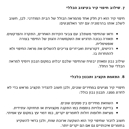
7. שילוב חיפוי קיר בעיצוב הכללי
חיפוי קיר הוא רק חלק אחד מהמראה הכולל של הבית המודרני. לכן, חשוב
לשלב אותו בהרמוניה עם יתר האלמנטים:
ודאו שהחיפוי משתלב עם צבעי הקירות האחרים, התקרה והפרקטים.
תאורה נכונה תדגיש את הטקסטורה והגוון של החיפוי בצורה
אופטימלית.
רהיטים, דקורציות ואביזרים צריכים להשלים את מראה החיפוי ולא
להתחרות בו.
שילוב נכון ומאוזן יבטיח שהחיפוי שלכם יבלוט במקום הנכון ויוסיף למראה
הכללי של החלל.
8. התאמת תקציב ותכנון כלכלי
חיפויי קיר מגיעים במחירים שונים, ולכן חשוב להגדיר תקציב מראש כדי לא
לחרוג ממנו. תכנון נכון כולל:
השוואת מחירים בין ספקים שונים.
בדיקת עלויות נוספות כמו התקנה מקצועית או תחזוקה עתידית.
מציאת חלופות זולות לחומרים יקרים, כמו דמוי עץ במקום עץ אמיתי.
חשוב לזכור שחיפוי קיר הוא השקעה ארוכת טווח, ולכן כדאי להשקיע
בחומרים איכותיים גם אם הם יקרים יותר.