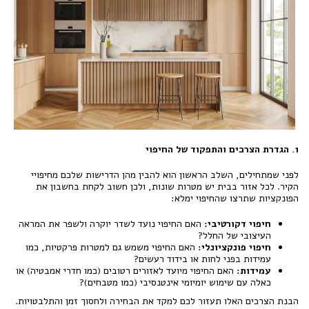
1. הגדרת הצרכים והתפקוד של החיפוי
לפני שמתחילים, השלב הראשון הוא להבין מהן הדרישות שלכם מחיפויי
הקיר. לכל אזור בבית יש מטרות שונות, ולכן חשוב לקחת בחשבון את
הפונקציות שתרצו שהחיפוי ימלא:
חיפוי דקורטיבי:
האם החיפוי נועד לשדר יוקרה ולשפר את המראה
העיצובי של החלל?
חיפוי פונקציונלי:
האם החיפוי משמש גם למטרות פרקטיות, כמו
עמידות בפני לחות או בידוד רעשים?
עמידות:
האם החיפוי מיועד לאזורים רטובים (כמו חדרי אמבטיה) או
כאלה עם שימוש יומיומי אינטנסיבי (כמו מטבחים)?
הבנת הצרכים האלו תעזור לכם למקד את הבחירה ולחסוך זמן והתלבטויות.