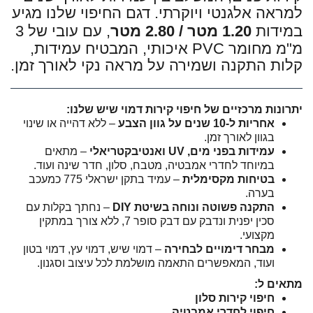
למראה אלגנטי ויוקרתי. דגם החיפוי שלנו מגיע
במידות
1.20 מטר / 2.80 מטר
, עם עובי של 3
מ"מ מחומר PVC איכותי, המבטיח עמידות,
קלות התקנה ושמירה על מראה נקי לאורך זמן.
יתרונות מרכזיים של חיפוי קירות דמוי שיש שלנו:
אחריות ל-10 שנים על גוון הצבע
– ללא דהייה או שינוי
בגוון לאורך זמן.
עמידות בפני מים, UV ואנטיבקטריאלי
– מתאים
במיוחד לחדרי אמבטיה, מטבח, סלון, חדר שינה ועוד.
בטיחות מקסימלית
– עמיד בתקן ישראלי 775 כמעכב
בערה.
התקנה פשוטה ונוחה בשיטת DIY
– נחתך בקלות עם
סכין יפנית ונדבק עם דבק סופר 7, ללא צורך במתקין
מקצועי.
מבחר דימויים לבחירה
– דמוי שיש, דמוי עץ, דמוי בטון
ועוד, המאפשרים התאמה מושלמת לכל עיצוב וסגנון.
מתאים ל:
חיפוי קירות סלון
חיפוי לחדרי אמבטיה