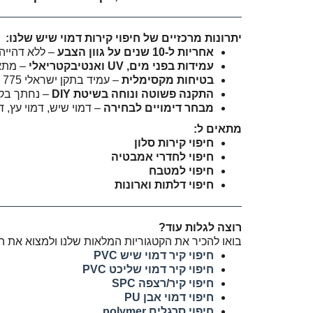
יתרונות מרכזיים של חיפוי קירות דמוי שיש שלנו:
אחריות ל-10 שנים על גוון הצבע
– ללא דהייה א
עמידות בפני מים, UV ואנטיבקטריאלי
– מתאי
בטיחות מקסימלית
– עמיד בתקן ישראלי 775 כמעכב בערה.
התקנה פשוטה ונוחה בשיטת DIY
– נחתך בקלות עם 
מבחר דימויים לבחירה
– דמוי שיש, דמוי עץ, 
מתאים ל:
חיפוי קירות סלון
חיפוי לחדרי אמבטיה
חיפוי למטבח
חיפוי דלתות וארונות
רוצה לגלות עוד?
בואו להכיר את הקטגוריות המלאות שלנו ולמצוא את ה
חיפוי קיר דמוי שיש PVC
חיפוי קיר דמוי שליכט PVC
חיפוי קיר/רצפה SPC
חיפוי דמוי אבן PU
חיפוי סרגלים polymer