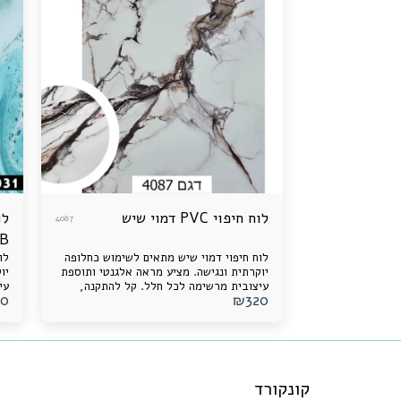
לוח חיפוי PVC דמוי שיש
4087
B
לוח חיפוי דמוי שיש מתאים לשימוש כחלופה
לו
יוקרתית ונגישה. מציע מראה אלגנטי ותוספת
יו
עיצובית מרשימה לכל חלל. קל להתקנה,
עי
20
₪
320
עמיד לאורך זמן ונוח לתחזוקה.
עמ
קונקורד