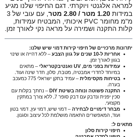
למראה אלגנטי ויוקרתי. דגם החיפוי שלנו מגיע
במידות
1.20 מטר / 2.80 מטר
, עם עובי של 3
מ"מ מחומר PVC איכותי, המבטיח עמידות,
קלות התקנה ושמירה על מראה נקי לאורך זמן.
יתרונות מרכזיים של חיפוי קירות דמוי שיש שלנו:
אחריות ל-10 שנים על גוון הצבע
– ללא דהייה או שינוי
בגוון לאורך זמן.
עמידות בפני מים, UV ואנטיבקטריאלי
– מתאים
במיוחד לחדרי אמבטיה, מטבח, סלון, חדר שינה ועוד.
בטיחות מקסימלית
– עמיד בתקן ישראלי 775 כמעכב
בערה.
התקנה פשוטה ונוחה בשיטת DIY
– נחתך בקלות עם
סכין יפנית ונדבק עם דבק סופר 7, ללא צורך במתקין
מקצועי.
מבחר דימויים לבחירה
– דמוי שיש, דמוי עץ, דמוי בטון
ועוד, המאפשרים התאמה מושלמת לכל עיצוב וסגנון.
מתאים ל:
חיפוי קירות סלון
חיפוי לחדרי אמבטיה