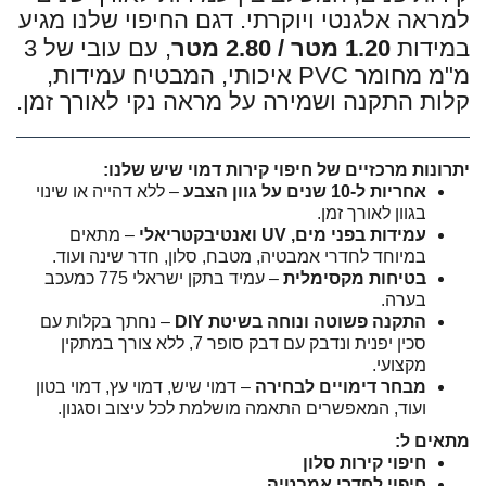
למראה אלגנטי ויוקרתי. דגם החיפוי שלנו מגיע
במידות
1.20 מטר / 2.80 מטר
, עם עובי של 3
מ"מ מחומר PVC איכותי, המבטיח עמידות,
קלות התקנה ושמירה על מראה נקי לאורך זמן.
יתרונות מרכזיים של חיפוי קירות דמוי שיש שלנו:
אחריות ל-10 שנים על גוון הצבע
– ללא דהייה או שינוי
בגוון לאורך זמן.
עמידות בפני מים, UV ואנטיבקטריאלי
– מתאים
במיוחד לחדרי אמבטיה, מטבח, סלון, חדר שינה ועוד.
בטיחות מקסימלית
– עמיד בתקן ישראלי 775 כמעכב
בערה.
התקנה פשוטה ונוחה בשיטת DIY
– נחתך בקלות עם
סכין יפנית ונדבק עם דבק סופר 7, ללא צורך במתקין
מקצועי.
מבחר דימויים לבחירה
– דמוי שיש, דמוי עץ, דמוי בטון
ועוד, המאפשרים התאמה מושלמת לכל עיצוב וסגנון.
מתאים ל:
חיפוי קירות סלון
חיפוי לחדרי אמבטיה